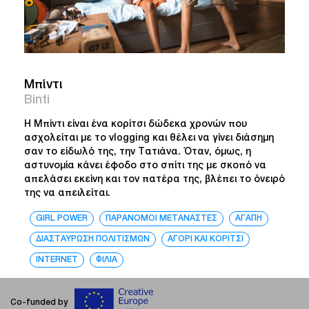
Μπίντι
Binti
Η Μπίντι είναι ένα κορίτσι δώδεκα χρονών που
ασχολείται με το vlogging και θέλει να γίνει διάσημη
σαν το είδωλό της, την Τατιάνα. Όταν, όμως, η
αστυνομία κάνει έφοδο στο σπίτι της με σκοπό να
απελάσει εκείνη και τον πατέρα της, βλέπει το όνειρό
της να απειλείται.
GIRL POWER
ΠΑΡΑΝΟΜΟΙ ΜΕΤΑΝΑΣΤΕΣ
ΑΓΑΠΗ
ΔΙΑΣΤΑΥΡΩΣΗ ΠΟΛΙΤΙΣΜΩΝ
ΑΓΟΡΙ ΚΑΙ ΚΟΡΙΤΣΙ
INTERNET
ΦΙΛΙΑ
Co-funded by