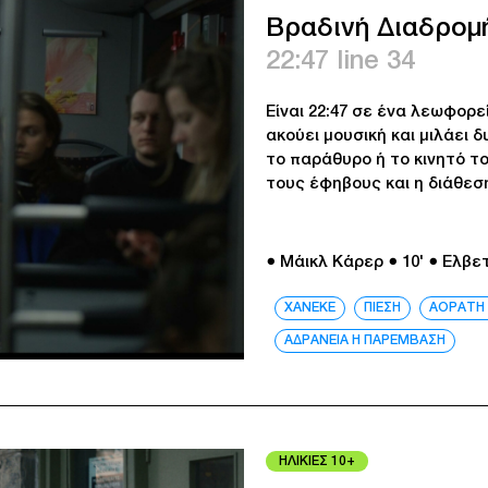
Βραδινή Διαδρομ
22:47 line 34
Είναι 22:47 σε ένα λεωφορ
ακούει μουσική και μιλάει 
το παράθυρο ή το κινητό τ
τους έφηβους και η διάθεση
● Μάικλ Κάρερ
● 10'
● Ελβε
ΧΑΝΕΚΕ
ΠΙΕΣΗ
ΑΟΡΑΤΗ 
ΑΔΡΑΝΕΙΑ Η ΠΑΡΕΜΒΑΣΗ
ΗΛΙΚΙΕΣ 10+