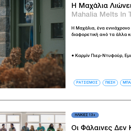
Η Μαχάλια Λιώνε
Mahalia Melts In 
Η Μαχάλια, ένα εννιάχρονο
διαφορετική από τα άλλα κ
● Καρμίν Πιερ-Ντυφούρ, Εμι
ΡΑΤΣΙΣΜΟΣ
ΠΙΕΣΗ
ΜΠΑ
ΗΛΙΚΙΕΣ 13+
Οι Φάλαινες Δεν