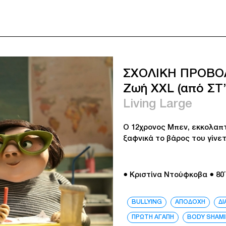
ΣΧΟΛΙΚΗ ΠΡΟΒΟ
Ζωή XXL (από ΣΤ’
Living Large
Ο 12χρονος Μπεν, εκκολαπτ
ξαφνικά το βάρος του γίνε
● Κριστίνα Ντούφκοβα
● 80΄
BULLYING
ΑΠΟΔΟΧΗ
Δ
ΠΡΩΤΗ ΑΓΑΠΗ
BODY SHAM