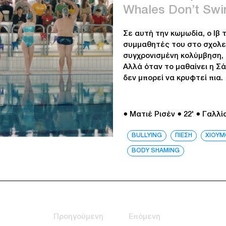
Whales Don’t Sw
Σε αυτή την κωμωδία, ο Ιβ
συμμαθητές του στο σχολεί
συγχρονισμένη κολύμβηση, 
Αλλά όταν το μαθαίνει η Σ
δεν μπορεί να κρυφτεί πια.
● Ματιέ Ρισέν
● 22'
● Γαλλί
BULLYING
ΠΙΕΣΗ
ΧΙΟΥΜ
BODY SHAMING
Προηγούμενη
Επόμενη