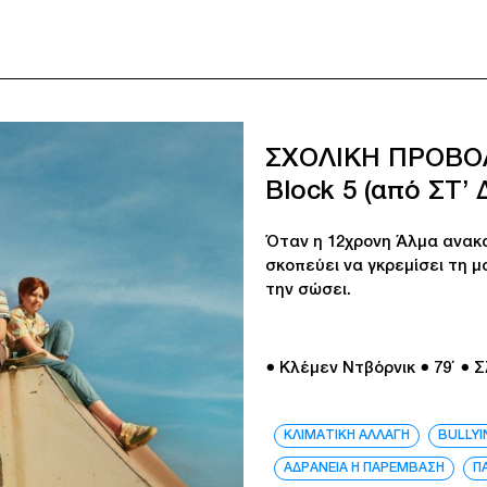
ΣΧΟΛΙΚΗ ΠΡΟΒΟ
Block 5 (από ΣΤ’ 
Όταν η 12χρονη Άλμα ανακα
σκοπεύει να γκρεμίσει τη μ
την σώσει.
● Κλέμεν Ντβόρνικ
● 79΄
● Σ
ΚΛΙΜΑΤΙΚΗ ΑΛΛΑΓΗ
BULLYI
ΑΔΡΑΝΕΙΑ Η ΠΑΡΕΜΒΑΣΗ
Π