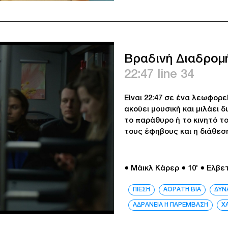
Βραδινή Διαδρομ
22:47 line 34
Είναι 22:47 σε ένα λεωφορ
ακούει μουσική και μιλάει 
το παράθυρο ή το κινητό τ
τους έφηβους και η διάθεση
● Μάικλ Κάρερ
● 10'
● Ελβε
ΠΙΕΣΗ
ΑΟΡΑΤΗ ΒΙΑ
ΔΥΝ
ΑΔΡΑΝΕΙΑ Η ΠΑΡΕΜΒΑΣΗ
Χ