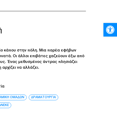
Ανοίξτε
ή
είο κάπου στην πόλη. Μια παρέα εφήβων
δυνατά. Οι άλλοι επιβάτες χαζεύουν έξω από
ους. Ένας μεθυσμένος άντρας πλησιάζει
 αρχίζει να αλλάζει.
τία
ΑΜΙΚΗ ΟΜΑΔΩΝ
ΔΡΑΜΑΤΟΥΡΓΙΑ
ΑΝΕΚΕ