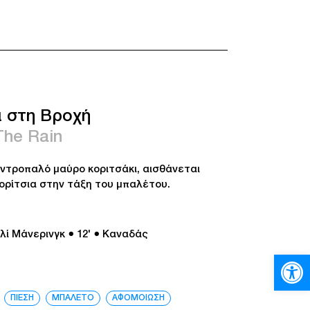
ι στη Βροχή
The Rain
 ντροπαλό μαύρο κοριτσάκι, αισθάνεται
ορίτσια στην τάξη του μπαλέτου.
λί Μάνερινγκ
● 12'
● Καναδάς
Ανοίξτε
ΠΙΕΣΗ
ΜΠΑΛΕΤΟ
ΑΦΟΜΟΙΩΣΗ