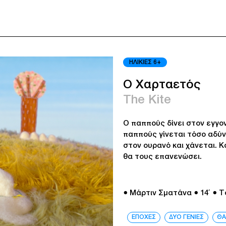
ΗΛΙΚΙΕΣ 6+
Ο Χαρταετός
The Kite
Ο παππούς δίνει στον εγγον
παππούς γίνεται τόσο αδύ
στον ουρανό και χάνεται. 
θα τους επανενώσει.
● Μάρτιν Σματάνα
● 14΄
● Τ
ΕΠΟΧΕΣ
ΔΥΟ ΓΕΝΙΕΣ
ΘΑ