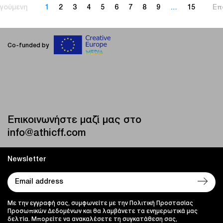
γούμενη
1
2
3
4
5
6
7
8
9
…
15
Επ
Co-funded by
Επικοινωνήστε μαζί μας στο
info@athicff.com
Newsletter
Με την εγγραφή σας, συμφωνείτε με την Πολιτική Προστασίας
Προσωπικών Δεδομένων και θα λαμβάνετε τα ενημερωτικά μας
δελτία. Μπορείτε να ανακαλέσετε τη συγκατάθεση σας,