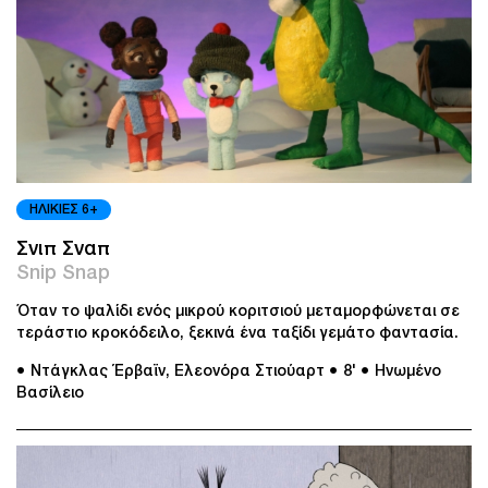
ΗΛΙΚΙΕΣ 6+
Σνιπ Σναπ
Snip Snap
Όταν το ψαλίδι ενός μικρού κοριτσιού μεταμορφώνεται σε
τεράστιο κροκόδειλο, ξεκινά ένα ταξίδι γεμάτο φαντασία.
● Ντάγκλας Έρβαϊν, Ελεονόρα Στιούαρτ
● 8'
● Ηνωμένο
Βασίλειο