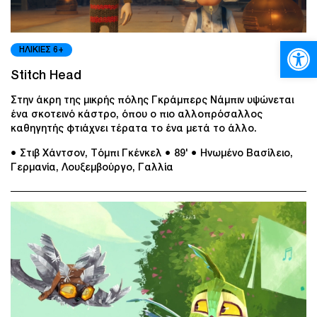
Ανοίξτε
ΗΛΙΚΙΕΣ 6+
Stitch Head
Στην άκρη της μικρής πόλης Γκράμπερς Νάμπιν υψώνεται
ένα σκοτεινό κάστρο, όπου ο πιο αλλοπρόσαλλος
καθηγητής φτιάχνει τέρατα το ένα μετά το άλλο.
● Στιβ Χάντσον, Τόμπι Γκένκελ
● 89'
● Ηνωμένο Βασίλειο,
Γερμανία, Λουξεμβούργο, Γαλλία