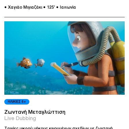
● Χαγιάο Μιγιαζάκι
● 125'
● Ιαπωνία
ΗΛΙΚΙΕΣ 6+
Ζωντανή Μεταγλώττιση
Live Dubbing
Ταινίες μικρού μήκους κινουμένων σχεδίων με ζωντανή