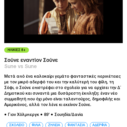
ΗΛΙΚΙΕΣ 8+
Σούνε εναντίον Σούνε
Sune vs Sune
Μετά από ένα καλοκαίρι γεμάτο φανταστικές περιπέτειες
με τον μικρό αδερφό του και την καλύτερή του φίλη, τη
Σόφι, ο Σούνε επιστρέφει στο σχολείο για να αρχίσει την Δ΄
Δημοτικού και συναντά μια δυσάρεστη έκπληξη: έναν νέο
συμμαθητή που όχι μόνο είναι ταλαντούχος, δημοφιλής και
Αμερικάνος, αλλά τον λένε κι εκείνον Σούνε.
● Γιον Χόλμπεργκ
● 89'
● Σουηδία/Δανία
ΣΧΟΛΕΙΟ
ΦΙΛΙΑ
ΖΗΛΕΙΑ
ΦΑΝΤΑΣΙΑ
ΑΔΕΡΦΙΑ