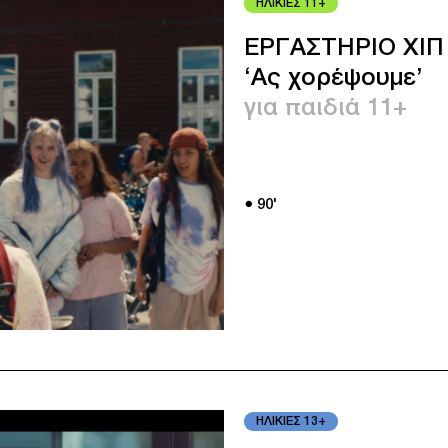
ΗΛΙΚΙΕΣ 11+
ΕΡΓΑΣΤΗΡΙΟ ΧΙΠ
‘Ας χορέψουμε’
για παιδιά 11+
● 90'
ΗΛΙΚΙΕΣ 13+