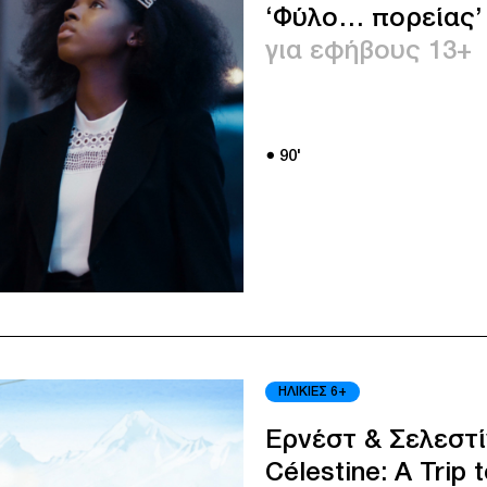
‘Φύλο… πορείας’
για εφήβους 13+
● 90'
ΗΛΙΚΙΕΣ 6+
Ερνέστ & Σελεστίν
Célestine: A Trip t