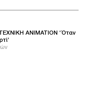
ΤΕΧΝΙΚΗ ANIMATION ‘Όταν
ρτί’
τών