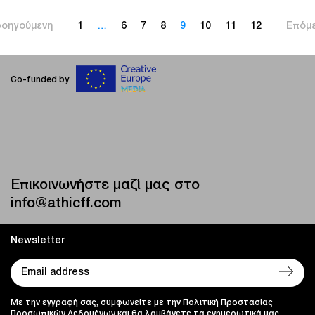
οηγούμενη
1
…
6
7
8
9
10
11
12
Επόμ
Co-funded by
Επικοινωνήστε μαζί μας στο
info@athicff.com
Newsletter
Με την εγγραφή σας, συμφωνείτε με την Πολιτική Προστασίας
Προσωπικών Δεδομένων και θα λαμβάνετε τα ενημερωτικά μας