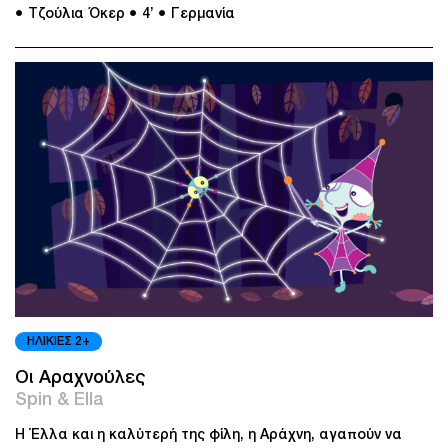
● Τζούλια Όκερ
● 4’
● Γερμανία
ΗΛΙΚΙΕΣ 2+
Οι Αραχνούλες
Spin & Ella
Η Έλλα και η καλύτερή της φίλη, η Αράχνη, αγαπούν να