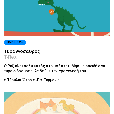
ΗΛΙΚΙΕΣ 2+
Τυραννόσαυρος
T-Rex
Ο Ρεξ είναι πολύ κακός στο μπάσκετ. Μήπως επειδή είναι
τυραννόσαυρος; Ας δούμε την προπόνησή του.
● Τζούλια Όκερ
● 4'
● Γερμανία