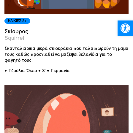
Ανοίξτε
ΗΛΙΚΙΕΣ 2+
Σκίουρος
Squirrel
Σκανταλιάρικα μικρά σκιουράκια που ταλαιπωρούν τη μαμά
τους καθώς προσπαθεί να μαζέψει βελανίδια για το
φαγητό τους.
● Τζούλια Όκερ
● 3'
● Γερμανία