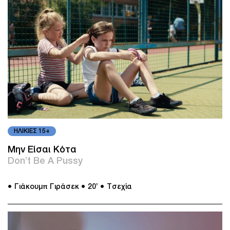
ΗΛΙΚΙΕΣ 15+
Μην Είσαι Κότα
Don’t Be A Pussy
● Γιάκουμπ Γιράσεκ
● 20’
● Τσεχία