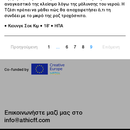
αναγκαστικό της κλείσιμο λόγω της μόλυνσης του νερού. Η
Τζέσι πρέπει να μάθει πώς θα αποχαιρετήσει ό,τι τη
συνδέει με το μικρό της ροζ τροχόσπιτο.
● Κιουνγκ Σοκ Κιμ
● 18'
● ΗΠΑ
Προηγούμενη
1
…
6
7
8
9
Επόμενη
Co-funded by
Επικοινωνήστε μαζί μας στο
info@athicff.com