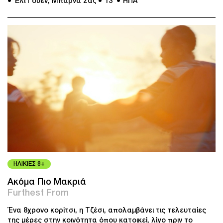
● Έλι Γουέν, Μπάρνα Σαζ
● 13’
● ΗΠΑ
ΗΛΙΚΙΕΣ 8+
Ακόμα Πιο Μακριά
Furthest From
Ένα 8χρονο κορίτσι, η Τζέσι, απολαμβάνει τις τελευταίες
της μέρες στην κοινότητα όπου κατοικεί, λίγο πριν το