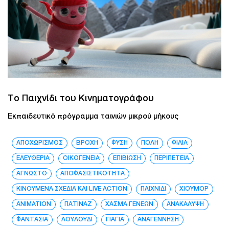
Το Παιχνίδι του Κινηματογράφου
Εκπαιδευτικό πρόγραμμα ταινιών μικρού μήκους
ΑΠΟΧΩΡΙΣΜΟΣ
ΒΡΟΧΗ
ΦΥΣΗ
ΠΟΛΗ
ΦΙΛΙΑ
ΕΛΕΥΘΕΡΙΑ
ΟΙΚΟΓΕΝΕΙΑ
ΕΠΙΒΙΩΣΗ
ΠΕΡΙΠΈΤΕΙΑ
ΑΓΝΩΣΤΟ
ΑΠΟΦΑΣΙΣΤΙΚΟΤΗΤΑ
ΚΙΝΟΥΜΕΝΑ ΣΧΕΔΙΑ ΚΑΙ LIVE ACTION
ΠΑΙΧΝΙΔΙ
ΧΙΟΥΜΟΡ
ANIMATION
ΠΑΤΙΝΑΖ
ΧΑΣΜΑ ΓΕΝΕΩΝ
ΑΝΑΚΑΛΥΨΗ
ΦΑΝΤΑΣΙΑ
ΛΟΥΛΟΥΔΙ
ΓΙΑΓΙΑ
ΑΝΑΓΕΝΝΗΣΗ