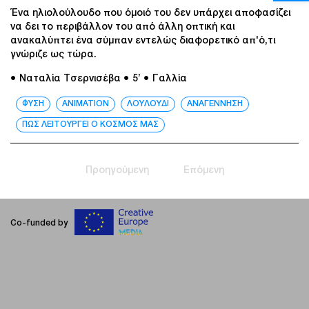
Ένα ηλιολούλουδο που όμοιό του δεν υπάρχει αποφασίζει
να δει το περιβάλλον του από άλλη οπτική και
ανακαλύπτει ένα σύμπαν εντελώς διαφορετικό απ'ό,τι
γνώριζε ως τώρα.
● Ναταλία Τσερνισέβα
● 5’
● Γαλλία
ΦΥΣΗ
ANIMATION
ΛΟΥΛΟΥΔΙ
ΑΝΑΓΕΝΝΗΣΗ
ΠΩΣ ΛΕΙΤΟΥΡΓΕΙ Ο ΚΟΣΜΟΣ ΜΑΣ
Προηγούμενη
Επόμενη
Co-funded by