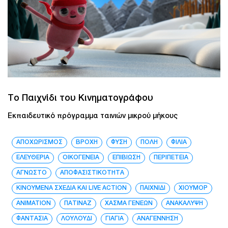
Το Παιχνίδι του Κινηματογράφου
Εκπαιδευτικό πρόγραμμα ταινιών μικρού μήκους
ΑΠΟΧΩΡΙΣΜΟΣ
ΒΡΟΧΗ
ΦΥΣΗ
ΠΟΛΗ
ΦΙΛΙΑ
ΕΛΕΥΘΕΡΙΑ
ΟΙΚΟΓΕΝΕΙΑ
ΕΠΙΒΙΩΣΗ
ΠΕΡΙΠΈΤΕΙΑ
ΑΓΝΩΣΤΟ
ΑΠΟΦΑΣΙΣΤΙΚΟΤΗΤΑ
ΚΙΝΟΥΜΕΝΑ ΣΧΕΔΙΑ ΚΑΙ LIVE ACTION
ΠΑΙΧΝΙΔΙ
ΧΙΟΥΜΟΡ
ANIMATION
ΠΑΤΙΝΑΖ
ΧΑΣΜΑ ΓΕΝΕΩΝ
ΑΝΑΚΑΛΥΨΗ
ΦΑΝΤΑΣΙΑ
ΛΟΥΛΟΥΔΙ
ΓΙΑΓΙΑ
ΑΝΑΓΕΝΝΗΣΗ