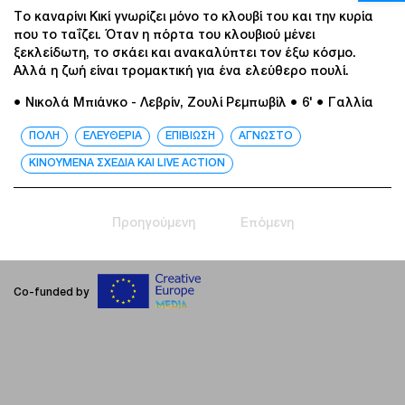
Το καναρίνι Κικί γνωρίζει μόνο το κλουβί του και την κυρία
που το ταΐζει. Όταν η πόρτα του κλουβιού μένει
ξεκλείδωτη, το σκάει και ανακαλύπτει τον έξω κόσμο.
Αλλά η ζωή είναι τρομακτική για ένα ελεύθερο πουλί.
● Νικολά Μπιάνκο - Λεβρίν, Ζουλί Ρεμπωβίλ
● 6'
● Γαλλία
ΠΟΛΗ
ΕΛΕΥΘΕΡΙΑ
ΕΠΙΒΙΩΣΗ
ΑΓΝΩΣΤΟ
ΚΙΝΟΥΜΕΝΑ ΣΧΕΔΙΑ ΚΑΙ LIVE ACTION
Προηγούμενη
Επόμενη
Co-funded by