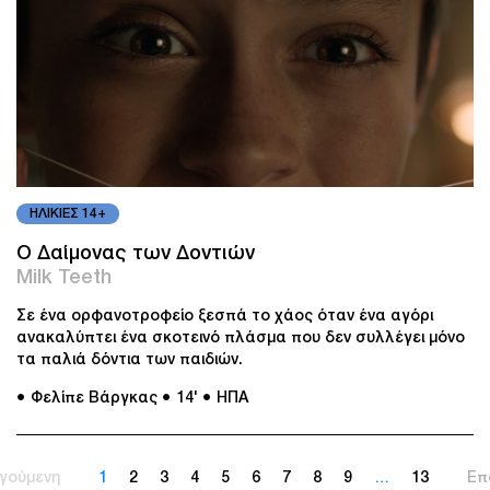
ΗΛΙΚΙΕΣ 14+
O Δαίμονας των Δοντιών
Milk Teeth
Σε ένα ορφανοτροφείο ξεσπά το χάος όταν ένα αγόρι
ανακαλύπτει ένα σκοτεινό πλάσμα που δεν συλλέγει μόνο
τα παλιά δόντια των παιδιών.
● Φελίπε Βάργκας
● 14'
● ΗΠΑ
γούμενη
1
2
3
4
5
6
7
8
9
…
13
Επ