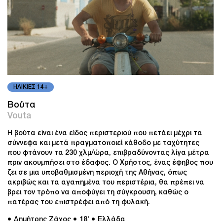
ΗΛΙΚΙΕΣ 14+
Βούτα
Vouta
H βούτα είναι ένα είδος περιστεριού που πετάει μέχρι τα
σύννεφα και μετά πραγματοποιεί κάθοδο με ταχύτητες
που φτάνουν τα 230 χλμ/ώρα, επιβραδύνοντας λίγα μέτρα
πριν ακουμπήσει στο έδαφος. Ο Χρήστος, ένας έφηβος που
ζει σε μια υποβαθμισμένη περιοχή της Αθήνας, όπως
ακριβώς και τα αγαπημένα του περιστέρια, θα πρέπει να
βρει τον τρόπο να αποφύγει τη σύγκρουση, καθώς ο
πατέρας του επιστρέφει από τη φυλακή.
● Δημήτρης Ζάχος
● 18'
● Ελλάδα