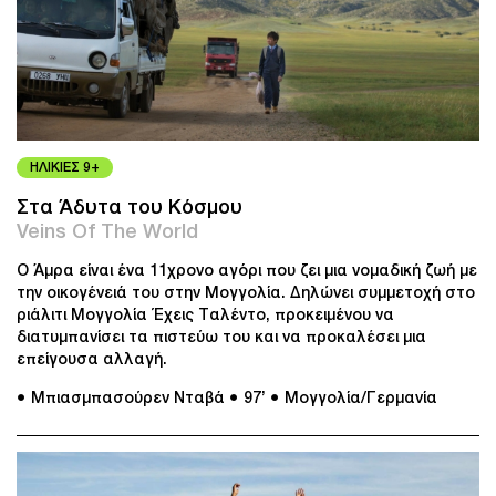
ΗΛΙΚΙΕΣ 9+
Στα Άδυτα του Κόσμου
Veins Of The World
O Άμρα είναι ένα 11χρονο αγόρι που ζει μια νομαδική ζωή με
την οικογένειά του στην Μογγολία. Δηλώνει συμμετοχή στο
ριάλιτι Μογγολία Έχεις Ταλέντο, προκειμένου να
διατυμπανίσει τα πιστεύω του και να προκαλέσει μια
επείγουσα αλλαγή.
● Μπιασμπασούρεν Νταβά
● 97’
● Μογγολία/Γερμανία