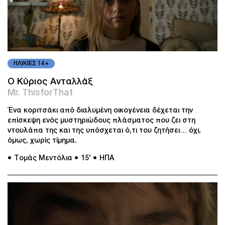
ΗΛΙΚΙΕΣ 14+
Ο Κύριος Ανταλλάξ
Mr. ThisforThat
Ένα κοριτσάκι από διαλυμένη οικογένεια δέχεται την
επίσκεψη ενός μυστηριώδους πλάσματος που ζει στη
ντουλάπα της και της υπόσχεται ό,τι του ζητήσει… όχι,
όμως, χωρίς τίμημα.
● Τομάς Μεντόλια
● 15'
● ΗΠΑ