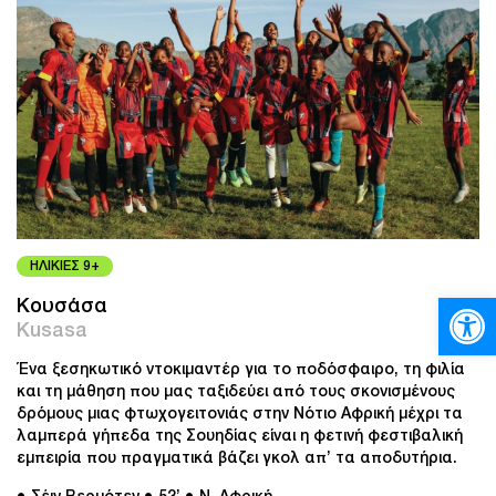
ΗΛΙΚΙΕΣ 9+
Ανοίξτε
Koυσάσα
Kusasa
Ένα ξεσηκωτικό ντοκιμαντέρ για το ποδόσφαιρο, τη φιλία
και τη μάθηση που μας ταξιδεύει από τους σκονισμένους
δρόμους μιας φτωχογειτονιάς στην Νότιο Αφρική μέχρι τα
λαμπερά γήπεδα της Σουηδίας είναι η φετινή φεστιβαλική
εμπειρία που πραγματικά βάζει γκολ απ’ τα αποδυτήρια.