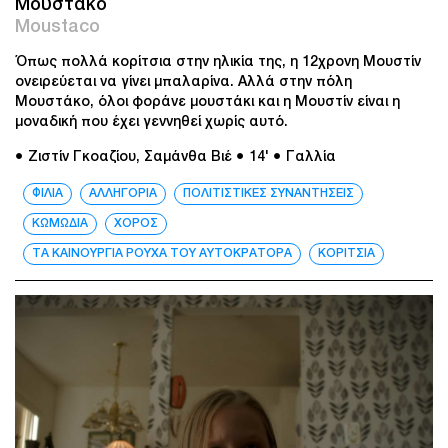
Μουστάκο
Moustaco
Όπως πολλά κορίτσια στην ηλικία της, η 12χρονη Μουστίν
ονειρεύεται να γίνει μπαλαρίνα. Αλλά στην πόλη
Μουστάκο, όλοι φοράνε μουστάκι και η Μουστίν είναι η
μοναδική που έχει γεννηθεί χωρίς αυτό.
● Ζιστίν Γκοαζίου, Σαμάνθα Βιέ
● 14'
● Γαλλία
ΦΙΛΙΑ
ΑΛΛΗΓΟΡΙΑ
ΠΟΛΙΤΙΣΤΙΚΕΣ ΣΥΝΑΝΤΗΣΕΙΣ
ΚΩΜΩΔΙΑ
ΧΟΡΟΣ
ΤΑ ΚΑΙΝΟΥΡΓΙΑ ΡΟΥΧΑ ΤΟΥ ΑΥΤΟΚΡΑΤΟΡΑ
ΚΟΡΙΤΣΙΑ