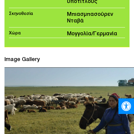
υπότιτλους
Σκηνοθεσία
Μπιασμπασούρεν
Νταβά
Χώρα
Μογγολία/Γερμανία
Image Gallery
Ανοίξτε