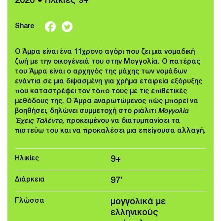
2020 ● Ηλικίες 9+
Share
O Άμρα είναι ένα 11χρονο αγόρι που ζει μια νομαδική
ζωή με την οικογένειά του στην Μογγολία. Ο πατέρας
του Άμρα είναι ο αρχηγός της μάχης των νομάδων
ενάντια σε μια διψασμένη για χρήμα εταιρεία εξόρυξης
που καταστρέφει τον τόπο τους με τις επιθετικές
μεθόδους της. O Άμρα aναρωτώμενος πώς μπορεί να
βοηθήσει, δηλώνει συμμετοχή στο ριάλιτι
Μογγολία
Έχεις Ταλέντο,
προκειμένου να διατυμπανίσει τα
πιστεύω του και να προκαλέσει μια επείγουσα αλλαγή.
Ηλικίες
9+
Διάρκεια
97’
Γλώσσα
μογγoλικά με
ελληνικούς