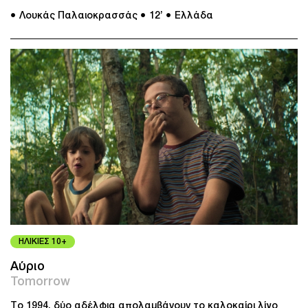
● Λουκάς Παλαιοκρασσάς
● 12’
● Ελλάδα
ΗΛΙΚΙΕΣ 10+
Αύριο
Tomorrow
Το 1994, δύο αδέλφια απολαμβάνουν το καλοκαίρι λίγο