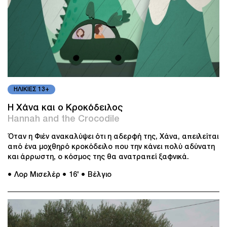
ΗΛΙΚΙΕΣ 13+
Η Χάνα και ο Κροκόδειλος
Hannah and the Crocodile
Όταν η Φιέν ανακαλύψει ότι η αδερφή της, Χάνα, απειλείται
από ένα μοχθηρό κροκόδειλο που την κάνει πολύ αδύνατη
και άρρωστη, ο κόσμος της θα ανατραπεί ξαφνικά.
● Λορ Μισελέρ
● 16'
● Βέλγιο