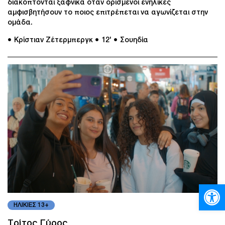
διακόπτονται ξαφνικά όταν ορισμένοι ενήλικες
αμφισβητήσουν το ποιος επιτρέπεται να αγωνίζεται στην
ομάδα.
● Κρίστιαν Ζέτερμπεργκ
● 12'
● Σουηδία
Ανοίξτε
ΗΛΙΚΙΕΣ 13+
Τρίτος Γύρος