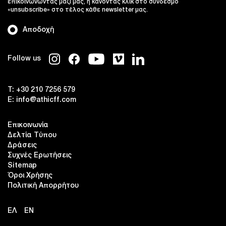
επικοινωνώντας μαζί μας, ή κάνοντας κλικ στο σύνδεσμο
«unsubscribe» στο τέλος κάθε newsletter μας.
Αποδοχή
Follow us
T:
+30 210 7256 579
E:
info@athicff.com
Επικοινωνία
Δελτία Τύπου
Δράσεις
Συχνές Ερωτήσεις
Sitemap
Όροι Χρήσης
Πολιτική Απορρήτου
ΕΛ
EN