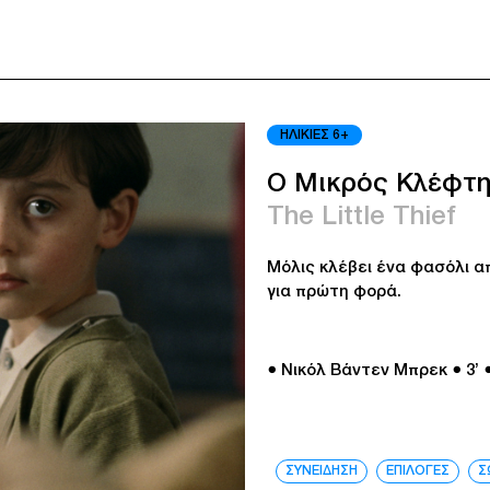
ΗΛΙΚΙΕΣ 6+
Ο Μικρός Κλέφτ
The Little Thief
Μόλις κλέβει ένα φασόλι απ
για πρώτη φορά.
● Νικόλ Βάντεν Μπρεκ
● 3’
ΣΥΝΕΙΔΗΣΗ
ΕΠΙΛΟΓΕΣ
Σ