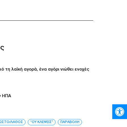
ης
ό τη λαϊκή αγορά, ένα αγόρι νιώθει ενοχές
● ΗΠΑ
Ανοίξτε
ΩΣΤΟ/ΛΑΘΟΣ
“ΟΥ ΚΛΕΨΕΙΣ”
ΠΑΡΑΒΟΛΗ