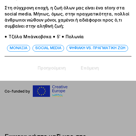
Στη σύγχρονη εποχή, η ζωή όλων μας είναι ένα story στα
social media. Μήπως, όμως, στην πραγματικότητα, πολλοί
άνθρωποι νιώθουν μόνοι, χαμένοι ή αδιάφοροι προς ό,τι
συμβαίνει στην αληθινή ζωή;
● Τζόλα Μπάνκοβσκα
● 5’
● Πολωνία
ΜΟΝΑΞΙΑ
SOCIAL MEDIA
ΨΗΦΙΑΚΗ VS. ΠΡΑΓΜΑΤΙΚΗ ΖΩΗ
Προηγούμενη
Επόμενη
Co-funded by