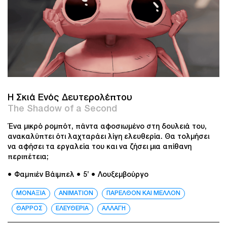
Η Σκιά Ενός Δευτερολέπτου
The Shadow of a Second
Ένα μικρό ρομπότ, πάντα αφοσιωμένο στη δουλειά του,
ανακαλύπτει ότι λαχταράει λίγη ελευθερία. Θα τολμήσει
να αφήσει τα εργαλεία του και να ζήσει μια απίθανη
περιπέτεια;
● Φαμπιέν Βάιμπελ
● 5’
● Λουξεμβούργο
ΜΟΝΑΞΙΑ
ANIMATION
ΠΑΡΕΛΘΟΝ ΚΑΙ ΜΕΛΛΟΝ
ΘΑΡΡΟΣ
ΕΛΕΥΘΕΡΙΑ
ΑΛΛΑΓΗ