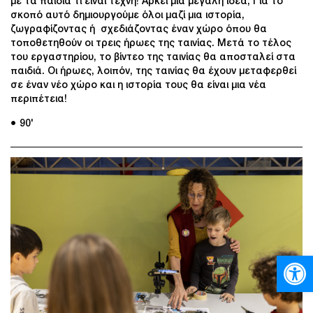
με τα παιδιά τι είναι τέχνη! Αρκεί μια μεγάλη ιδέα; Για το
σκοπό αυτό δημιουργούμε όλοι μαζί μια ιστορία,
ζωγραφίζοντας ή σχεδιάζοντας έναν χώρο όπου θα
τοποθετηθούν οι τρεις ήρωες της ταινίας. Μετά το τέλος
του εργαστηρίου, το βίντεο της ταινίας θα αποσταλεί στα
παιδιά. Οι ήρωες, λοιπόν, της ταινίας θα έχουν μεταφερθεί
σε έναν νέο χώρο και η ιστορία τους θα είναι μια νέα
περιπέτεια!
● 90'
Ανοίξτε