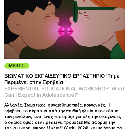
ΗΛΙΚΙΕΣ 9+
ΒΙΩΜΑΤΙΚΟ ΕΚΠΑΙΔΕΥΤΙΚΟ ΕΡΓΑΣΤΗΡΙΟ ‘Τι με
Περιμένει στην Εφηβεία;’
EXPERIENTIAL EDUCATIONAL WORKSHOP ‘What
Can I Expect in Adolescence?’
Αλλαγές. Σωματικές, συναισθηματικές, κοινωνικές. Η
εφηβεία, το πέρασμα από την παιδική ηλικία στον κόσμο
των μεγάλων, είναι ένας «σεισμός» για όλη την οικογένεια,
ο οποίος όμως δεν πρέπει να τρομάζει! Με αφορμή την
ταινία μικρού μήκους Μπλιαξ! (Yuck!, 2024), και με όχημα τα