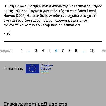
Η Έφη Παππά, βραβευμένη σκηνοθέτης και animator, παρέα
με τις κούκλες - πρωταγωνιστές τής ταινίας Boss Level
Nerves (2024), θα μας δείξουν πώς ένα σχέδιο στο χαρτί
γίνεται ένας ζωντανός ήρωας. Καλωσήρθατε στον
φανταστικό κόσμο του stop motion animation!
● 90'
γούμενη
1
…
3
4
5
6
7
8
9
…
28
Επ
Co-funded by
Επικοινωνήστε μαζί μας στο