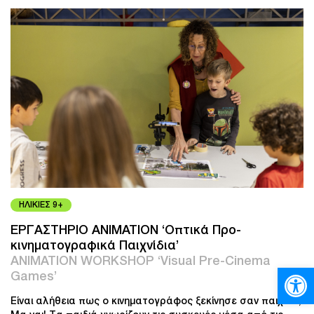
ΗΛΙΚΙΕΣ 9+
ΕΡΓΑΣΤΗΡΙΟ ANIMATION ‘Οπτικά Προ-
κινηματογραφικά Παιχνίδια’
ANIMATION WORKSHOP ‘Visual Pre-Cinema
Ανοίξτε
Games’
Είναι αλήθεια πως ο κινηματογράφος ξεκίνησε σαν παιχνίδι;