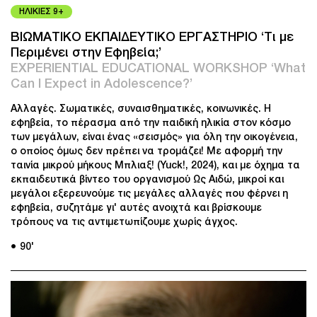
ΗΛΙΚΙΕΣ 9+
ΒΙΩΜΑΤΙΚΟ ΕΚΠΑΙΔΕΥΤΙΚΟ ΕΡΓΑΣΤΗΡΙΟ ‘Τι με
Περιμένει στην Εφηβεία;’
EXPERIENTIAL EDUCATIONAL WORKSHOP ‘What
Can I Expect in Adolescence?’
Αλλαγές. Σωματικές, συναισθηματικές, κοινωνικές. Η
εφηβεία, το πέρασμα από την παιδική ηλικία στον κόσμο
των μεγάλων, είναι ένας «σεισμός» για όλη την οικογένεια,
ο οποίος όμως δεν πρέπει να τρομάζει! Με αφορμή την
ταινία μικρού μήκους Μπλιαξ! (Yuck!, 2024), και με όχημα τα
εκπαιδευτικά βίντεο του οργανισμού Ως Αιδώ, μικροί και
μεγάλοι εξερευνούμε τις μεγάλες αλλαγές που φέρνει η
εφηβεία, συζητάμε γι' αυτές ανοιχτά και βρίσκουμε
τρόπους να τις αντιμετωπίζουμε χωρίς άγχος.
● 90'