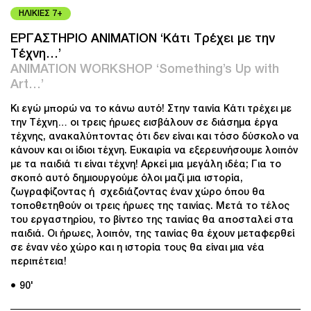
ΗΛΙΚΙΕΣ 7+
ΕΡΓΑΣΤΗΡΙΟ ANIMATION ‘Κάτι Τρέχει με την
Τέχνη…’
ANIMATION WORKSHOP ‘Something’s Up with
Art…’
Κι εγώ μπορώ να το κάνω αυτό! Στην ταινία Κάτι τρέχει με
την Τέχνη… οι τρεις ήρωες εισβάλουν σε διάσημα έργα
τέχνης, ανακαλύπτοντας ότι δεν είναι και τόσο δύσκολο να
κάνουν και οι ίδιοι τέχνη. Ευκαιρία να εξερευνήσουμε λοιπόν
με τα παιδιά τι είναι τέχνη! Αρκεί μια μεγάλη ιδέα; Για το
σκοπό αυτό δημιουργούμε όλοι μαζί μια ιστορία,
ζωγραφίζοντας ή σχεδιάζοντας έναν χώρο όπου θα
τοποθετηθούν οι τρεις ήρωες της ταινίας. Μετά το τέλος
του εργαστηρίου, το βίντεο της ταινίας θα αποσταλεί στα
παιδιά. Οι ήρωες, λοιπόν, της ταινίας θα έχουν μεταφερθεί
σε έναν νέο χώρο και η ιστορία τους θα είναι μια νέα
περιπέτεια!
● 90'