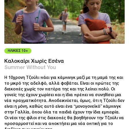
ΗΛΙΚΙΕΣ 10+
Καλοκαίρι Χωρίς Εσένα
Summer Without You
Η 10χρονη Τζούλι πάει για κάμπινγκ μαζί με τη μαμά της και
το μικρό της αδελφό, αλλά φοβάται. Είναι οι πρώτες της
διακοπές χωρίς τον πατέρα της και της λείπει πολύ. Οι
γονείς της έχουν χωρίσει και η ίδια πρέπει να συνηθίσει μια
νέα πραγματικότητα. Αποδεικνύεται, όμως, ότι η Τζούλι δεν
είναι η μόνη, καθώς αυτό είναι ένα “μονογονεϊκό” κάμπινγκ
στην Γαλλία, όπου όλα τα παιδιά έχουν την ίδια εμπειρία.
Οι νέοι της φίλοι στις διακοπές θα βοηθήσουν την Τζούλι να
προσαρμοστεί και να αποκτήσει μια νέα οπτική για το