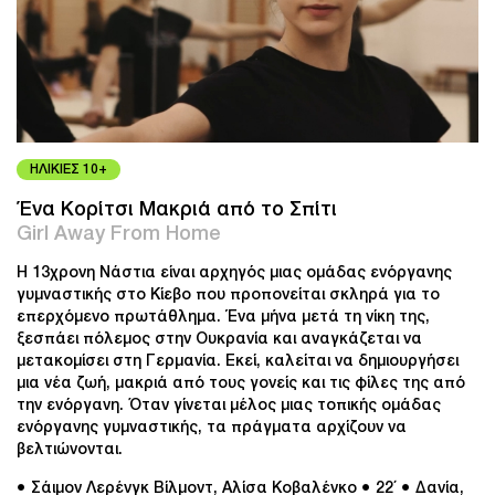
ΗΛΙΚΙΕΣ 10+
Ένα Κορίτσι Μακριά από το Σπίτι
Girl Away From Home
Η 13χρονη Νάστια είναι αρχηγός μιας ομάδας ενόργανης
γυμναστικής στο Κίεβο που προπονείται σκληρά για το
επερχόμενο πρωτάθλημα. Ένα μήνα μετά τη νίκη της,
ξεσπάει πόλεμος στην Ουκρανία και αναγκάζεται να
μετακομίσει στη Γερμανία. Εκεί, καλείται να δημιουργήσει
μια νέα ζωή, μακριά από τους γονείς και τις φίλες της από
την ενόργανη. Όταν γίνεται μέλος μιας τοπικής ομάδας
ενόργανης γυμναστικής, τα πράγματα αρχίζουν να
βελτιώνονται.
● Σάιμον Λερένγκ Βίλμοντ, Αλίσα Κοβαλένκο
● 22΄
● Δανία,