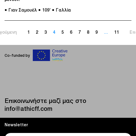
● Γιαν Σαμουέλ
● 109’
● Γαλλία
γούμενη
1
2
3
4
5
6
7
8
9
…
11
Επ
Co-funded by
Επικοινωνήστε μαζί μας στο
info@athicff.com
Newsletter