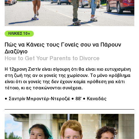
ΗΛΙΚΙΕΣ 10+
Πώς να Κάνεις τους Γονείς σου να Πάρουν
Διαζύγιο
How to Get Your Parents to Divorce
H 12χρονη Ζιστίν είναι σίγουρη ότι θα είναι πιο ευτυχισμένη
στη ζωή της αν οι γονείς της χωρίσουν. Το μόνο πρόβλημα
είναι ότι οι γονείς της δεν έχουν καμία πρόθεση για κάτι
τέτοιο, κι ας τσακώνονται συνέχεια.
● Σαντρίν Μπροντέρ-Ντεροζιέ
● 88'
● Καναδάς