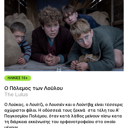
ΗΛΙΚΙΕΣ 10+
Ο Πόλεμος των Λούλου
The Lulus
Ο Λούκας, ο Λουίτζι, ο Λουσιέν και ο Λούντβιχ είναι τέσσερις
αχώριστοι φίλοι. Η οδύσσειά τους ξεκινά στα τέλη του Α’
Παγκοσμίου Πολέμου, όταν κατά λάθος μείνουν πίσω κατα
τη διάρκεια εκκένωσης του ορφανοτροφείου στο οποίο
μένουν.