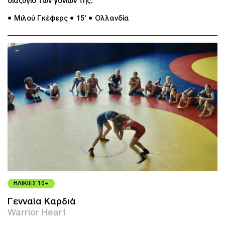
διαζύγιο των γονιών της.
● Μιλού Γκέφερς
● 15'
● Ολλανδία
ΗΛΙΚΙΕΣ 10+
Γενναία Καρδιά
Warrior Heart