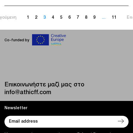
γούμενη
1
2
3
4
5
6
7
8
9
…
11
Επ
Co-funded by
Επικοινωνήστε μαζί μας στο
info@athicff.com
Newsletter