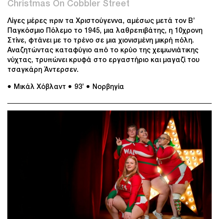
Christmas On Cobbler Street
Λίγες μέρες πριν τα Χριστούγεννα, αμέσως μετά τον Β’
Παγκόσμιο Πόλεμο το 1945, μια λαθρεπιβάτης, η 10χρονη
Στίνε, φτάνει με το τρένο σε μια χιονισμένη μικρή πόλη.
Αναζητώντας καταφύγιο από το κρύο της χειμωνιάτικης
νύχτας, τρυπώνει κρυφά στο εργαστήριο και μαγαζί του
τσαγκάρη Άντερσεν.
● Μικάλ Χόβλαντ
● 93’
● Νορβηγία