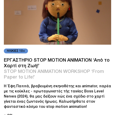
ΗΛΙΚΙΕΣ 10+
ΕΡΓΑΣΤΗΡΙΟ STOP MOTION ANIMATION ‘Από το
Χαρτί στη Ζωή!’
STOP MOTION ANIMATION WORKSHOP ‘From
Paper to Life!’
Η Έφη Παππά, βραβευμένη σκηνοθέτης και animator, παρέα
με τις κούκλες - πρωταγωνιστές τής ταινίας Boss Level
Nerves (2024), θα μας δείξουν πώς ένα σχέδιο στο χαρτί
γίνεται ένας ζωντανός ήρωας. Καλωσήρθατε στον
φανταστικό κόσμο του stop motion animation!