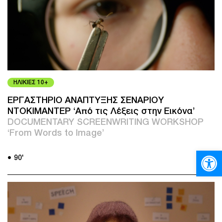
ΗΛΙΚΙΕΣ 10+
ΕΡΓΑΣΤΗΡΙΟ ΑΝΑΠΤΥΞΗΣ ΣΕΝΑΡΙΟΥ
ΝΤΟΚΙΜΑΝΤΕΡ ‘Aπό τις Λέξεις στην Εικόνα’
DOCUMENTARY SCREENWRITING WORKSHOP
‘From Words to Image’
Ανοίξτε
● 90'