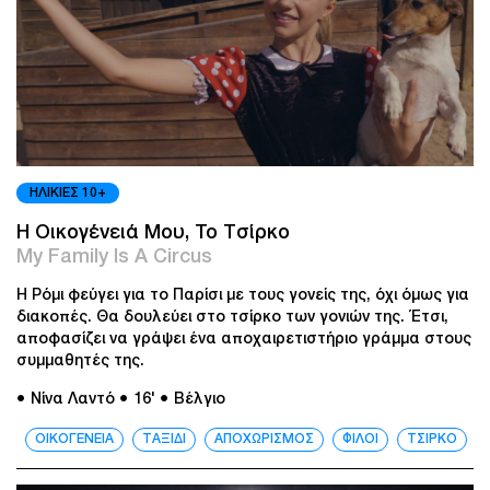
ΗΛΙΚΙΕΣ 10+
Η Οικογένειά Μου, To Τσίρκο
My Family Is A Circus
Η Ρόμι φεύγει για το Παρίσι με τους γονείς της, όχι όμως για
διακοπές. Θα δουλεύει στο τσίρκο των γονιών της. Έτσι,
αποφασίζει να γράψει ένα αποχαιρετιστήριο γράμμα στους
συμμαθητές της.
● Νίνα Λαντό
● 16'
● Βέλγιο
ΟΙΚΟΓΕΝΕΙΑ
ΤΑΞΙΔΙ
ΑΠΟΧΩΡΙΣΜΟΣ
ΦΙΛΟΙ
ΤΣΙΡΚΟ