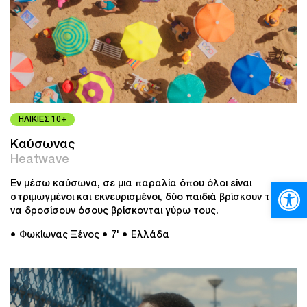
ΗΛΙΚΙΕΣ 10+
Καύσωνας
Heatwave
Ανοίξτε
Εν μέσω καύσωνα, σε μια παραλία όπου όλοι είναι
στριμωγμένοι και εκνευρισμένοι, δύο παιδιά βρίσκουν τρόπο
να δροσίσουν όσους βρίσκονται γύρω τους.
● Φωκίωνας Ξένος
● 7'
● Ελλάδα