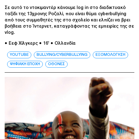
Σε αυτό το ντοκιμαντέρ κάνουμε log in στο διαδικτυακό
ταξίδι της 13χρονης Ροζαλί, που είναι θύμα cyberbullying
από τους συμμαθητές της στο σχολείο και ελπίζει να βρει
βοήθεια στο Ίντερνετ, καταγράφοντας τις εμπειρίες της σε
vlog.
● Εεφ Χίλγκερς
● 16'
● Ολλανδία
YOUTUBE
BULLYING/CYBERBULLYING
ΕΞΟΜΟΛΟΓΗΣΗ
ΨΗΦΙΑΚΗ ΕΠΟΧΗ
ΟΘΟΝΕΣ