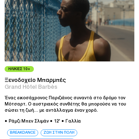
ΗΛΙΚΙΕΣ 10+
Ξενοδοχείο Μπαρμπές
Grand Hôtel Barbès
Ένας εικοσάχρονος Παριζιάνος συναντά στο δρόμο τον
Μότσαρτ. Ο αυστριακός συνθέτης θα μπορούσε να του
σώσει τη ζωή… με αντάλλαγμα έναν χορό.
● Ράμζι Μπεν Σλιμάν
● 12'
● Γαλλία
BREAKDANCE
ΖΩΗ ΣΤΗΝ ΠΟΛΗ