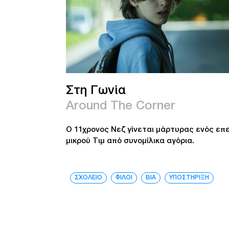
Στη Γωνία
Around The Corner
Ο 11χρονος Νεζ γίνεται μάρτυρας ενός επε
μικρού Τιμ από συνομίλικα αγόρια.
ΣΧΟΛΕΙΟ
ΦΙΛΟΙ
ΒΙΑ
ΥΠΟΣΤΗΡΙΞΗ