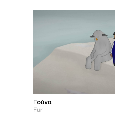
Γούνα
Fur