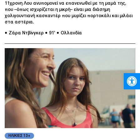
11χρονη Λου ανυπομονεί να επανενωθεί με τη μαμά της,
που –όπως ισχυρίζεται η μικρή– είναι μια διάσημη
χολιγουντιανή κασκαντέρ που μυρίζει πορτοκάλι και μιλάει
στα αστέρια.
● Ζάρα Ντβίνγκερ
● 91'
● Ολλανδία
Ανοίξτε
ΗΛΙΚΙΕΣ 13+