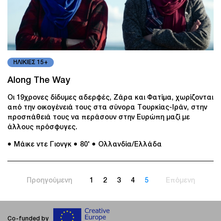
ΗΛΙΚΙΕΣ 15+
Along The Way
Οι 19χρονες δίδυμες αδερφές, Ζάρα και Φατίμα, χωρίζονται
από την οικογένειά τους στα σύνορα Τουρκίας-Ιράν, στην
προσπάθειά τους να περάσουν στην Ευρώπη μαζί με
άλλους πρόσφυγες.
● Mάικε ντε Γιονγκ
● 80'
● Ολλανδία/Ελλάδα
Προηγούμενη
1
2
3
4
5
Επόμενη
Co-funded by