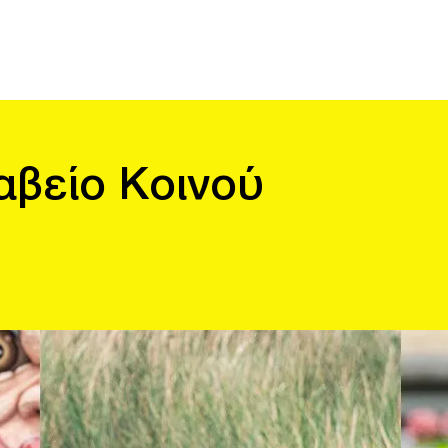
βείο Κοινού