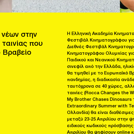
 νέων στην
Η Ελληνική Ακαδημία Κινηματ
Φεστιβάλ Κινηματογράφου για 
 ταινίας που
Διεθνές Φεστιβάλ Κινηματογρ
ό Βραβείο
Κινηματογράφου Ολυμπίας για 
Παιδικού και Νεανικού Κινημα
σινεφίλ από την Ελλάδα, ηλικί
θα τιμηθεί με το Ευρωπαϊκό Β
πανδημίας, η διαδικασία ανάδ
ταυτόχρονα σε 40 χώρες, αλλ
ταινίες (Rocca Changes the W
My Brother Chases Dinosaurs τ
Extraordinary Summer with Te
Ολλανδία) θα είναι διαθέσιμε
μεταξύ 23-25 Απριλίου στην ψ
ειδικούς κωδικούς πρόσβασης 
Απριλίου θα ψηφίσουν online