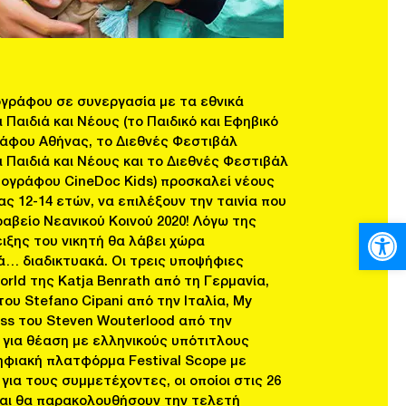
ογράφου σε συνεργασία με τα εθνικά
Παιδιά και Νέους (το Παιδικό και Εφηβικό
άφου Αθήνας, το Διεθνές Φεστιβάλ
Παιδιά και Νέους και το Διεθνές Φεστιβάλ
τογράφου CineDoc Kids) προσκαλεί νέους
ας 12-14 ετών, να επιλέξουν την ταινία που
ραβείο Νεανικού Κοινού 2020! Λόγω της
Ανοίξτε
ειξης του νικητή θα λάβει χώρα
ά… διαδικτυακά. Οι τρεις υποψήφιες
orld της Katja Benrath από τη Γερμανία,
ου Stefano Cipani από την Ιταλία, My
ss του Steven Wouterlood από την
ς για θέαση με ελληνικούς υπότιτλους
ηφιακή πλατφόρμα Festival Scope με
για τους συμμετέχοντες, οι οποίοι στις 26
 και θα παρακολουθήσουν την τελετή