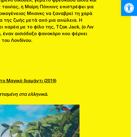
χημένο σίκουελ, γεμάτο φρεσκάδα αλλά και
Ανοίξτε
ταινίας, η Μαίρη Πόππινς επιστρέφει για
 οικογένειας Μπανκς να ξαναβρεί τη χαρά
α της ζωής μετά από μια απώλεια. Η
 παρέα με το φίλο της, Τζακ Jack, (ο Λιν
, έναν αισιόδοξο φανοκόρο που φέρνει
 του Λονδίνου.
ο Mαγικό διαμάντι (2019)
ττισμένη στα ελληνικά.