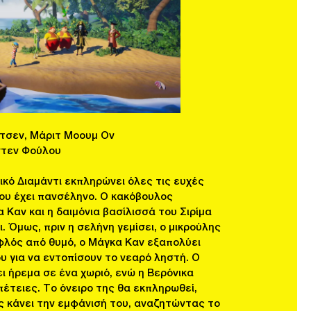
ρτσεν, Μάριτ Μοουμ Ον
στεν Φούλου
κό Διαμάντι εκπληρώνει όλες τις ευχές
ου έχει πανσέληνο. Ο κακόβουλος
 Καν και η δαιμόνια βασίλισσά του Σιρίμα
. Όμως, πριν η σελήνη γεμίσει, ο μικρούλης
υφλός από θυμό, ο Μάγκα Καν εξαπολύει
 για να εντοπίσουν το νεαρό ληστή. Ο
ει ήρεμα σε ένα χωριό, ενώ η Βερόνικα
πέτειες. Το όνειρο της θα εκπληρωθεί,
 κάνει την εμφάνισή του, αναζητώντας το