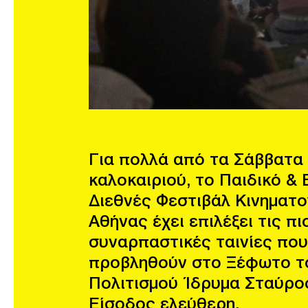
Για πολλά από τα Σάββατα
καλοκαιριού, το Παιδικό &
Διεθνές Φεστιβάλ Κινηματ
Αθήνας έχει επιλέξει τις πι
συναρπαστικές ταινίες που
προβληθούν στο Ξέφωτο τ
Πολιτισμού Ίδρυμα Σταύρο
Eίσοδος ελεύθερη.