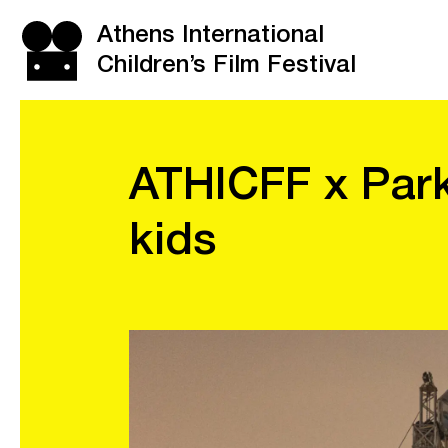
Athens International
Children’s Film Festival
ATHICFF x Par
kids