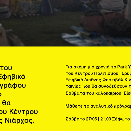
 του
Για ακόμη μια χρονιά το Park
του Κέντρου Πολιτισμού Ίδρυμ
 Εφηβικό
Εφηβικό Διεθνές Φεστιβάλ Κιν
ογράφου
ταινίες που θα συνοδεύσουν τ
Είσ
ο
Σάββατα του καλοκαιριού.
 θα
Μάθετε το αναλυτικό πρόγρα
ου Κέντρου
Σάββατο 27/05 | 21.00 Ξέφωτο
ς Νιάρχος.