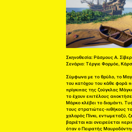
Σκηνοθεσία: Ράσμους Α. Σίβε
Σενάριο: Τέργιε Φορμόε, Κάρ
Σύμφωνα με το θρύλο, το Μαγι
του κατόχου του κάθε φορά π
πρίγκιπας της ζούγκλας Μάγκα
το έχουν επιτέλους αποκτήσει
Μάρκο κλέβει το διαμάντι. Τ
τους στρατιώτες-πιθήκους του
χαλαρός Πίνκι, εντωμεταξύ, ζ
βαριέται και ονειρεύεται περι
όταν ο Πειρατής Μαυροδόντης