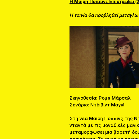
Η Μαίρη Πόππινς Επιστρέφει (2
Η ταινία θα προβληθεί μεταγλω
Σκηνοθεσία: Ρομπ Μάρσαλ
Σενάριο: Ντέιβιντ Μαγκί
Στη νέα Μαίρη Πόππινς της Ντί
νταντά με τις μοναδικές μαγικ
μεταμορφώσει μια βαρετή δου