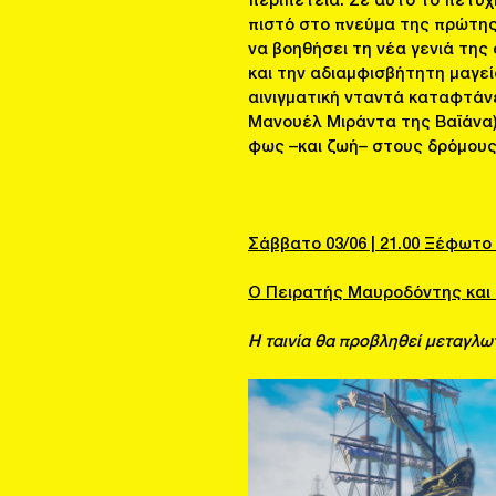
περιπέτεια. Σε αυτό το πετυ
πιστό στο πνεύμα της πρώτης 
να βοηθήσει τη νέα γενιά της
και την αδιαμφισβήτητη μαγεί
αινιγματική νταντά καταφτάνει
Μανουέλ Μιράντα της Βαϊάνα)
φως –και ζωή– στους δρόμους
Σάββατο 03/06 | 21.00 Ξέφωτο
Ο Πειρατής Μαυροδόντης και τ
Η ταινία θα προβληθεί μεταγλω