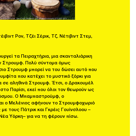
ιβιντ Ρον, Τζέι Σέρικ, Τζ. Νέτιβιντ Στεμ,
ργεί τα Πειραχτήρια, μια σκανταλιάρικη
ν Στρουμφ. Πολύ σύντομα όμως
σιο Στρουμφ μπορεί να του δώσει αυτό που
υμφίτα που κατέχει το μυστικό ξόρκι για
α σε αληθινά Στρουμφ. Έτσι, ο Δρακουμέλ
 στο Παρίσι, εκεί που όλοι τον θεωρούν ως
κόσμου. Ο Μπαμπαστρούμφ, ο
και ο Μελένιος αφήνουν το Στρουμφοχωριό
 με τους Πάτρικ και Γκρέις Γουίνσλοου –
Νέα Υόρκη– για να τη φέρουν πίσω.