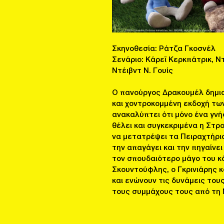
Σκηνοθεσία: Ράτζα Γκοσνέλ
Σενάριο: Κάρεϊ Κερκπάτρικ, Ντέ
Ντέιβντ Ν. Γουίς
Ο πανούργος Δρακουμέλ δημιου
και χοντροκομμένη εκδοχή τω
ανακαλύπτει ότι μόνο ένα γνή
θέλει και συγκεκριμένα η Στρο
να μετατρέψει τα Πειραχτήρι
την απαγάγει και την πηγαίνει
τον σπουδαιότερο μάγο του 
Σκουντούφλης, ο Γκρινιάρης 
και ενώνουν τις δυνάμεις τους
τους συμμάχους τους από τη 