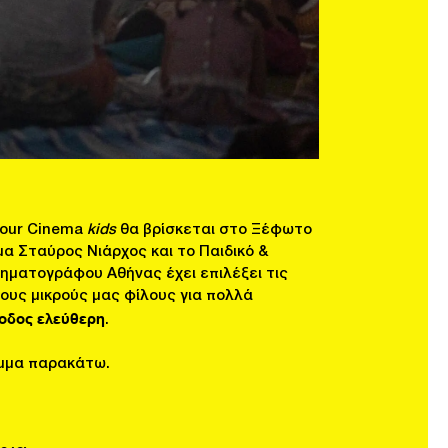
 Your Cinema
kids
θα βρίσκεται στο Ξέφωτο
α Σταύρος Νιάρχος και το Παιδικό &
ηματογράφου Αθήνας έχει επιλέξει τις
ους μικρούς μας φίλους για πολλά
οδος ελεύθερη
.
μμα παρακάτω.