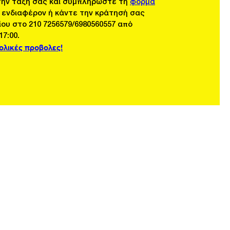
την τάξη σας και συμπληρώστε τη
φόρμα
 ενδιαφέρον ή κάντε την κράτησή σας
ου στο 210 7256579/6980560557 από
7:00.
χολικές προβολες!