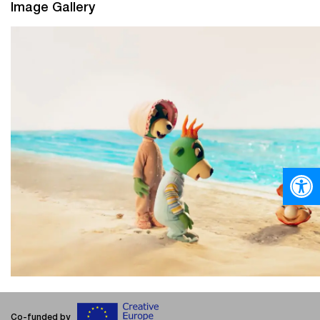
Image Gallery
Ανοίξτε
Co-funded by