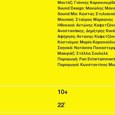
Μοντάζ: Γιάννης Καραπιπερίδ
Sound Design: Μανώλης Μαν
Sound Mix: Κώστας Στυλιανο
Μουσική: Σταύρος Μαρκώνης
Ηθοποιοί: Αντώνης Καφετζόπ
Αναστασάκης, Δημήτρης Καν
Αφήγηση: Αντώνης Καφετζόπ
Κοστούμια: Μαρία Καραπούλι
Σκηνικά: Νατάσσα Παπαστεργ
Μακιγιάζ: Στέλλα Σουλελέ
Παραγωγή: Pan Entertainment
Παραγωγοί: Κωνσταντίνος Μω
10+
22΄