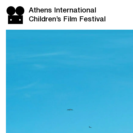
Athens International
Children’s Film Festival