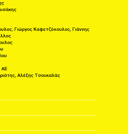
ης
ουσάκης
ύ
ουλος, Γιώργος Καφετζόπουλος, Γιάννης
έλλος
ουλος
ου
ίου
 AE
ριάτης, Αλέξης Τσουκαλάς