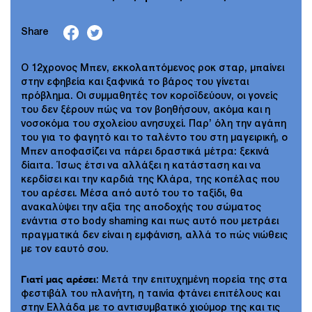
Share
Ο 12χρονος Μπεν, εκκολαπτόμενος ροκ σταρ, μπαίνει
στην εφηβεία και ξαφνικά το βάρος του γίνεται
πρόβλημα. Οι συμμαθητές τον κοροϊδεύουν, οι γονείς
του δεν ξέρουν πώς να τον βοηθήσουν, ακόμα και η
νοσοκόμα του σχολείου ανησυχεί. Παρ’ όλη την αγάπη
του για το φαγητό και το ταλέντο του στη μαγειρική, ο
Μπεν αποφασίζει να πάρει δραστικά μέτρα: ξεκινά
δίαιτα. Ίσως έτσι να αλλάξει η κατάσταση και να
κερδίσει και την καρδιά της Κλάρα, της κοπέλας που
του αρέσει. Μέσα από αυτό του το ταξίδι, θα
ανακαλύψει την αξία της αποδοχής του σώματος
ενάντια στο body shaming και πως αυτό που μετράει
πραγματικά δεν είναι η εμφάνιση, αλλά το πώς νιώθεις
με τον εαυτό σου.
Γιατί μας αρέσει
: Μετά την επιτυχημένη πορεία της στα
φεστιβάλ του πλανήτη, η ταινία φτάνει επιτέλους και
στην Ελλάδα με το αντισυμβατικό χιούμορ της και τις