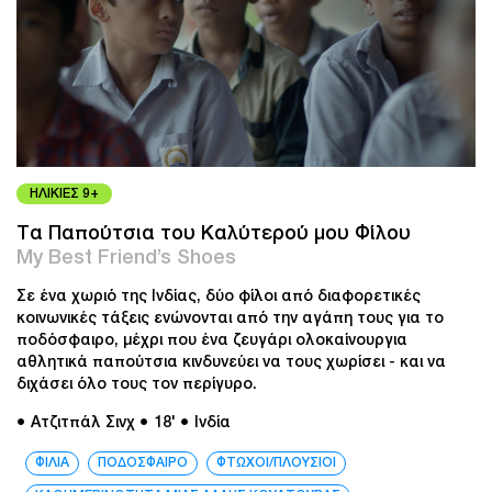
ΗΛΙΚΙΕΣ 9+
Τα Παπούτσια του Καλύτερού μου Φίλου
My Best Friend’s Shoes
Σε ένα χωριό της Ινδίας, δύο φίλοι από διαφορετικές
κοινωνικές τάξεις ενώνονται από την αγάπη τους για το
ποδόσφαιρο, μέχρι που ένα ζευγάρι ολοκαίνουργια
αθλητικά παπούτσια κινδυνεύει να τους χωρίσει - και να
διχάσει όλο τους τον περίγυρο.
● Ατζιτπάλ Σινχ
● 18'
● Ινδία
ΦΙΛΙΑ
ΠΟΔΟΣΦΑΙΡΟ
ΦΤΩΧΟΙ/ΠΛΟΥΣΙΟΙ