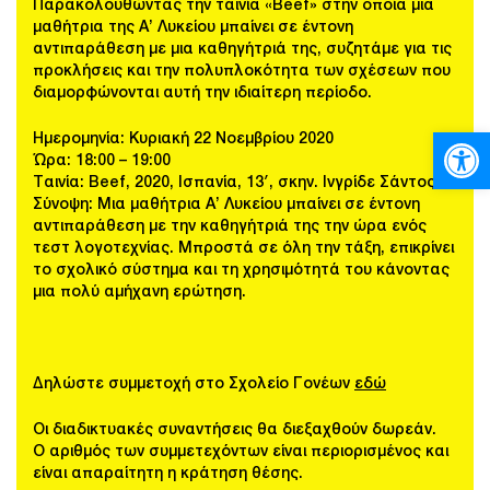
Παρακολουθώντας την ταινία «Beef» στην οποία μια
μαθήτρια της Α’ Λυκείου μπαίνει σε έντονη
αντιπαράθεση με μια καθηγήτριά της, συζητάμε για τις
προκλήσεις και την πολυπλοκότητα των σχέσεων που
διαμορφώνονται αυτή την ιδιαίτερη περίοδο.
Ανοίξτε
Ημερομηνία: Κυριακή 22 Νοεμβρίου 2020
Ώρα: 18:00 – 19:00
Ταινία: Beef, 2020, Ισπανία, 13′, σκην. Ινγρίδε Σάντος
Σύνοψη: Μια μαθήτρια Α’ Λυκείου μπαίνει σε έντονη
αντιπαράθεση με την καθηγήτριά της την ώρα ενός
τεστ λογοτεχνίας. Μπροστά σε όλη την τάξη, επικρίνει
το σχολικό σύστημα και τη χρησιμότητά του κάνοντας
μια πολύ αμήχανη ερώτηση.
Δηλώστε συμμετοχή στο Σχολείο Γονέων
εδώ
Οι διαδικτυακές συναντήσεις θα διεξαχθούν δωρεάν.
Ο αριθμός των συμμετεχόντων είναι περιορισμένος και
είναι απαραίτητη η κράτηση θέσης.