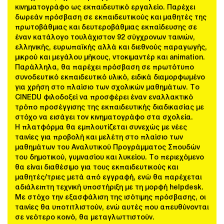
κινηματογράφο ως εκπαιδευτικό εργαλείο. Παρέχει
δωρεάν πρόσβαση σε εκπαιδευτικούς και μαθητές της
πρωτοβάθμιας και δευτεροβάθμιας εκπαίδευσης σε
έναν κατάλογο τουλάχιστον 92 σύγχρονων ταινιών,
ελληνικής, ευρωπαϊκής αλλά και διεθνούς παραγωγής,
μικρού και μεγάλου μήκους, ντοκιμαντέρ και animation.
Παράλληλα, θα παρέχει πρόσβαση σε πρωτότυπο
συνοδευτικό εκπαιδευτικό υλικό, ειδικά διαμορφωμένο
για χρήση στο πλαίσιο των σχολικών μαθημάτων. Το
CINEDU φιλοδοξεί να προσφέρει έναν εναλλακτικό
τρόπο προσέγγισης της εκπαιδευτικής διαδικασίας με
στόχο να εισάγει τον κινηματογράφο στα σχολεία.
Η πλατφόρμα θα εμπλουτίζεται συνεχώς με νέες
ταινίες για προβολή και μελέτη στο πλαίσιο των
μαθημάτων του Αναλυτικού Προγράμματος Σπουδών
του δημοτικού, γυμνασίου και λυκείου. Το περιεχόμενο
θα είναι διαθέσιμο για τους εκπαιδευτικούς και
μαθητές/τριες μετά από εγγραφή, ενώ θα παρέχεται
αδιάλειπτη τεχνική υποστήριξη με τη μορφή helpdesk.
Με στόχο την εξασφάλιση της ισότιμης πρόσβασης, οι
ταινίες θα υποτιτλιστούν, ενώ αυτές που απευθύνονται
σε νεότερο κοινό, θα μεταγλωττιστούν.