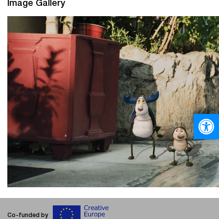
Image Gallery
Ανοίξτε
Co-funded by