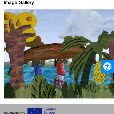
Image Gallery
Ανοίξτε
Co-funded by