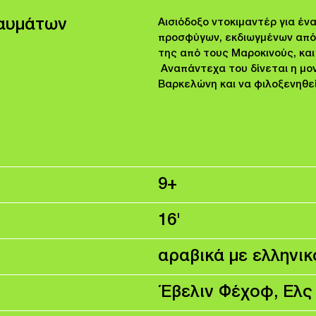
αυμάτων
Αισιόδοξο ντοκιμαντέρ για έν
προσφύγων, εκδιωγμένων από 
της από τους Μαροκινούς, και
Αναπάντεχα του δίνεται η μο
Βαρκελώνη και να φιλοξενηθεί
9+
16'
αραβικά με ελληνι
Έβελιν Φέχοφ, Ελς