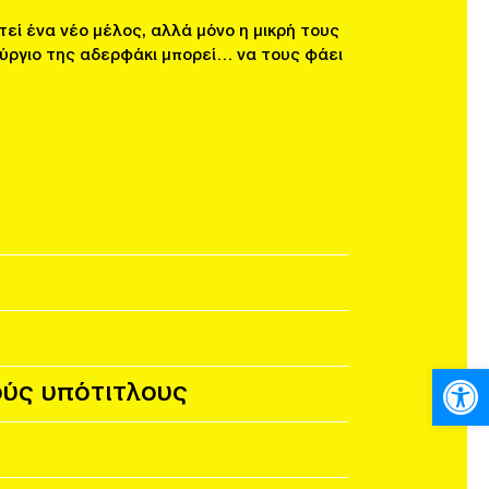
τεί ένα νέο μέλος, αλλά μόνο η μικρή τους
ούργιο της αδερφάκι μπορεί… να τους φάει
Ανοίξτε
ούς υπότιτλους