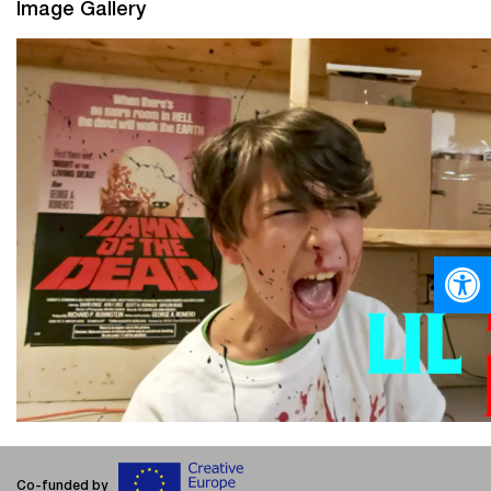
Image Gallery
Ανοίξτε
Co-funded by