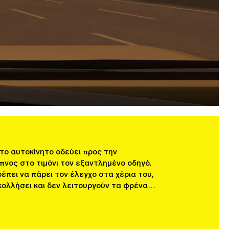
το αυτοκίνητο οδεύει προς την
πνος στο τιμόνι τον εξαντλημένο οδηγό.
πει να πάρει τον έλεγχο στα χέρια του,
κολλήσει και δεν λειτουργούν τα φρένα…