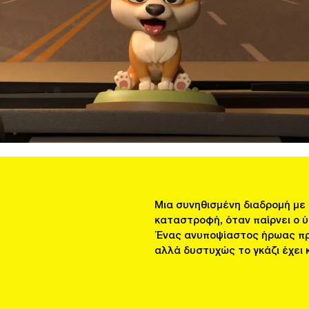
Μια συνηθισμένη διαδρομή με 
καταστροφή, όταν παίρνει ο ύ
Ένας ανυποψίαστος ήρωας πρέ
αλλά δυστυχώς το γκάζι έχει 