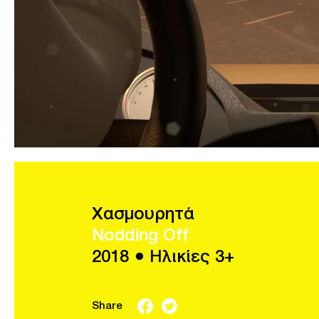
Χασμουρητά
Nodding Off
2018 ● Ηλικίες 3+
Share