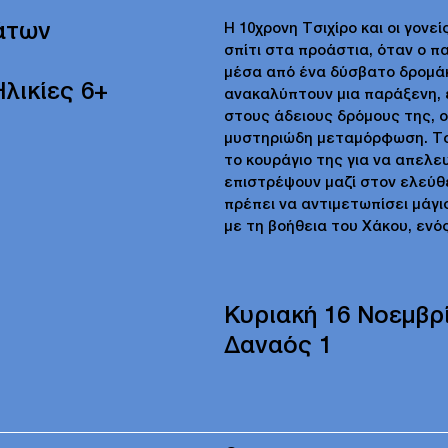
άτων
Η 10χρονη Τσιχίρο και οι γονε
σπίτι στα προάστια, όταν ο π
μέσα από ένα δύσβατο δρομάκι
Ηλικίες 6+
ανακαλύπτουν μια παράξενη, ε
στους άδειους δρόμους της, ο
μυστηριώδη μεταμόρφωση. Το μ
το κουράγιο της για να απελε
επιστρέψουν μαζί στον ελεύθε
πρέπει να αντιμετωπίσει μάγι
με τη βοήθεια του Χάκου, ενό
Κυριακή 16 Νοεμβρ
Δαναός 1