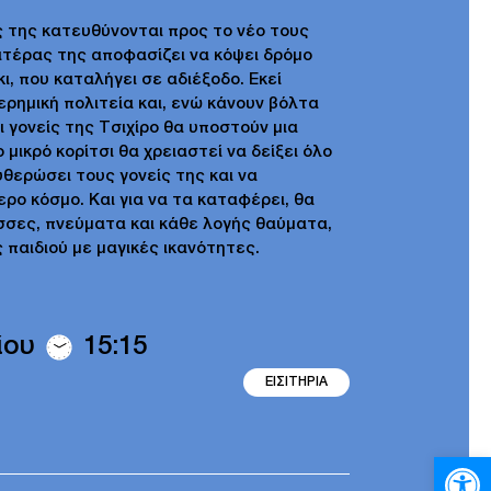
ίς της κατευθύνονται προς το νέο τους
ατέρας της αποφασίζει να κόψει δρόμο
, που καταλήγει σε αδιέξοδο. Εκεί
ρημική πολιτεία και, ενώ κάνουν βόλτα
ι γονείς της Τσιχίρο θα υποστούν μια
ικρό κορίτσι θα χρειαστεί να δείξει όλο
υθερώσει τους γονείς της και να
ρο κόσμο. Και για να τα καταφέρει, θα
σσες, πνεύματα και κάθε λογής θαύματα,
ς παιδιού με μαγικές ικανότητες.
ίου
15:15
ΕΙΣΙΤΗΡΙΑ
Ανοίξτε