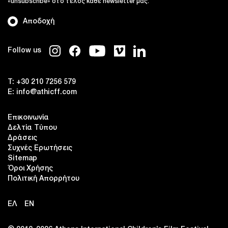
«unsubscribe» στο τέλος κάθε newsletter μας.
Αποδοχή
Follow us
T:
+30 210 7256 579
E:
info@athicff.com
Επικοινωνία
Δελτία Τύπου
Δράσεις
Συχνές Ερωτήσεις
Sitemap
Όροι Χρήσης
Πολιτική Απορρήτου
ΕΛ
EN