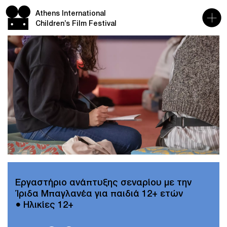
Athens International
Children’s Film Festival
Εργαστήριο ανάπτυξης σεναρίου με την
Ίριδα Μπαγλανέα για παιδιά 12+ ετών
● Ηλικίες 12+