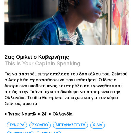
Σας Ομιλεί ο Κυβερνήτης
This is Your Captain Speaking
Για να αποτρέψει την απέλαση του δασκάλου του, Σεϊντού,
ο Ασαρέ θα προσπαθήσει να τον υιοθετήσει. Ο ίδιος ο
Ασαρέ είναι υιοθετημένος και παρόλο που γεννήθηκε και
αυτός στην Γκάνα, έχει το δικαίωμα να παραμείνει στην
Ολλανδία. Το ίδιο θα πρέπει να ισχύει και για τον κύριο
Σεϊντού, σωστά;
● Ίντρις Ναμπίλ
● 24’
● Ολλανδία
ΣΥΝΟΡΑ
ΣΧΟΛΕΙΟ
ΜΕΤΑΝΑΣΤΕΥΣΗ
ΦΙΛΙΑ