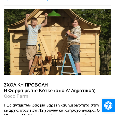
ΣΧΟΛΙΚΗ ΠΡΟΒΟΛΗ
H Φάρμα με τις Κότες (από Δ’ Δημοτικού)
Coco Farm
Ανοίξτε
Πώς αντιμετωπίζεις μια βαρετή καθημερινότητα στην
επαρχία όταν είσαι 12 χρονών και ανήσυχο πνεύμα; Ο