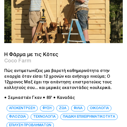
H Φάρμα με τις Κότες
Coco Farm
Πώς αντιμετωπίζεις μια βαρετή καθημερινότητα στην
επαρχία όταν είσαι 12 χρονών και ανήσυχο πνεύμα; Ο
12χρονος Μαξ έχει την απάντηση: επιστρατεύεις τους
κολλητούς σου... και μερικές εκατοντάδες πουλερικά.
● Σεμπαστιέν Γκαν
● 89'
● Καναδάς
ΑΠΟΚΕΝΤΡΩΣΗ
ΦΥΣΗ
ΖΩΑ
ΦΙΛΙΑ
ΟΙΚΟΛΟΓΙΑ
ΦΙΛΟΖΩΙΑ
ΤΕΧΝΟΛΟΓΙΑ
ΠΑΙΔΙΚΗ ΕΠΙΧΕΙΡΗΜΑΤΙΚΟΤΗΤΑ
ΕΠΙΛΥΣΗ ΠΡΟΒΛΗΜΑΤΩΝ