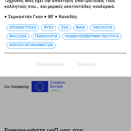
12χρονος Μαξ έχει την απάντηση: επιστρατεύεις τους
κολλητούς σου... και μερικές εκατοντάδες πουλερικά.
● Σεμπαστιέν Γκαν
● 89'
● Καναδάς
ΑΠΟΚΕΝΤΡΩΣΗ
ΦΥΣΗ
ΖΩΑ
ΦΙΛΙΑ
ΟΙΚΟΛΟΓΙΑ
ΦΙΛΟΖΩΙΑ
ΤΕΧΝΟΛΟΓΙΑ
ΠΑΙΔΙΚΗ ΕΠΙΧΕΙΡΗΜΑΤΙΚΟΤΗΤΑ
ΕΠΙΛΥΣΗ ΠΡΟΒΛΗΜΑΤΩΝ
Προηγούμενη
Επόμενη
Co-funded by
Επικοινωνήστε μαζί μας στο