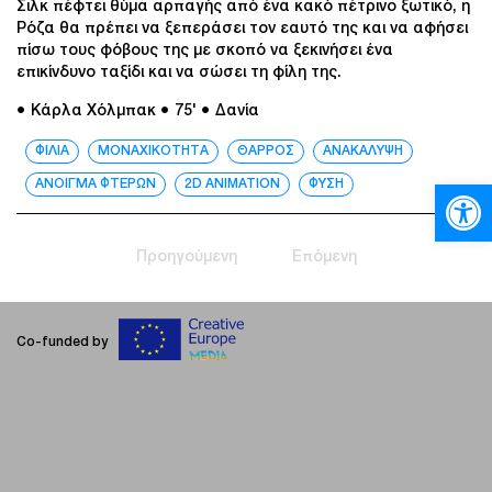
Σιλκ πέφτει θύμα αρπαγής από ένα κακό πέτρινο ξωτικό, η
Ρόζα θα πρέπει να ξεπεράσει τον εαυτό της και να αφήσει
πίσω τους φόβους της με σκοπό να ξεκινήσει ένα
επικίνδυνο ταξίδι και να σώσει τη φίλη της.
● Κάρλα Χόλμπακ
● 75'
● Δανία
ΦΙΛΙΑ
ΜΟΝΑΧΙΚΟΤΗΤΑ
ΘΑΡΡΟΣ
ΑΝΑΚΑΛΥΨΗ
Ανοίξτε
ΑΝΟΙΓΜΑ ΦΤΕΡΩΝ
2D ANIMATION
ΦΥΣΗ
Προηγούμενη
Επόμενη
Co-funded by