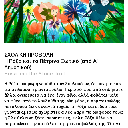
ΣΧΟΛΙΚΗ ΠΡΟΒΟΛΗ
Η Ρόζα και το Πέτρινο Ξωτικό (από Α’
Δημοτικού)
Rosa and the Stone Troll
Η Ρόζα, μια μικρή νεράιδα των λουλουδιών, ζει μόνη της σε
μια ανθισμένη τριανταφυλλιά. Περισσότερο από οτιδήποτε
άλλο, ονειρεύεται να έχει έναν φίλο, αλλά φοβάται πολύ
να φύγει από το λουλούδι της. Μια μέρα, η περιπετειώδης
πεταλούδα Σιλκ συναντά τυχαία τη Ρόζα και οι δυο τους
γίνονται αμέσως αχώριστες φίλες παρά τις διαφορές τους:
η Σιλκ θέλει να ζήσει περιπέτειες, ενώ η Ρόζα θέλει να
παραμείνει στην ασφάλεια τη τριανταφυλλιάς της. Όταν η