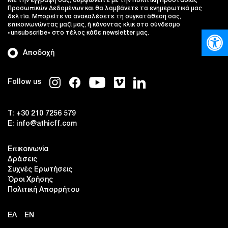
Με την εγγραφή σας, συμφωνείτε με την Πολιτική Προστασίας
Προσωπικών Δεδομένων και θα λαμβάνετε τα ενημερωτικά μας
δελτία. Μπορείτε να ανακαλέσετε τη συγκατάθεση σας,
επικοινωνώντας μαζί μας, ή κάνοντας κλικ στο σύνδεσμο
Open
«unsubscribe» στο τέλος κάθε newsletter μας.
Αποδοχή
Follow us
T:
+30 210 7256 579
E:
info@athicff.com
Επικοινωνία
Δράσεις
Συχνές Ερωτήσεις
Όροι Χρήσης
Πολιτική Απορρήτου
ΕΛ
EN